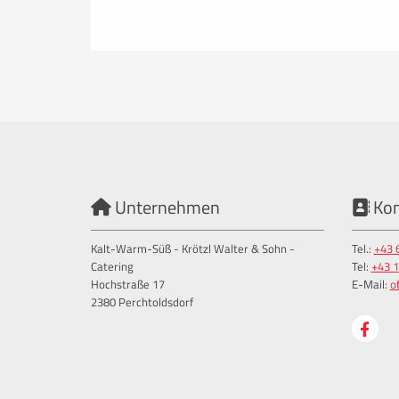
Unternehmen
Kon


Kalt-Warm-Süß - Krötzl Walter & Sohn -
Tel.:
+43 
Catering
Tel:
+43 1
Hochstraße 17
E-Mail:
o
2380 Perchtoldsdorf