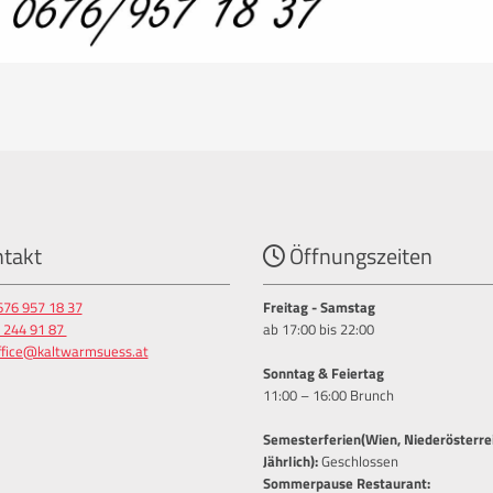
takt
Öffnungszeiten

676 957 18 37
Freitag - Samstag
 244 91 87
ab 17:00 bis 22:00
ffice@kaltwarmsuess.at
Sonntag & Feiertag
11:00 – 16:00 Brunch
Semesterferien(Wien, Niederösterre
Jährlich):
Geschlossen
Sommerpause Restaurant: