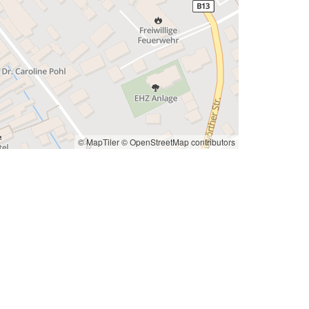
© MapTiler
© OpenStreetMap contributors